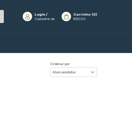
Login
/
Carrinho
(
0
)
Cadastre-se
R$0,00
Ordenar por