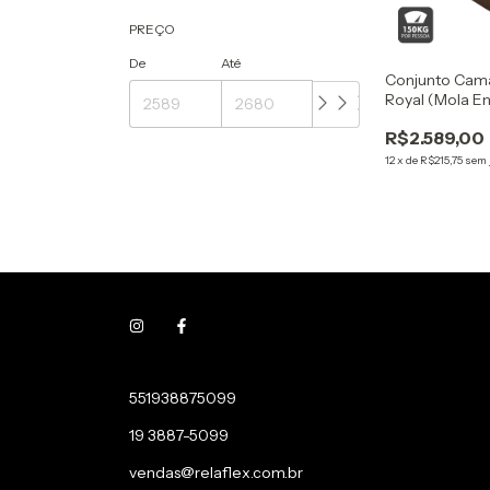
PREÇO
De
Até
Conjunto Cama
Royal (Mola E
- 158x198x71 
R$2.589,00
12
x
de
R$215,75
sem 
551938875099
19 3887-5099
vendas@relaflex.com.br