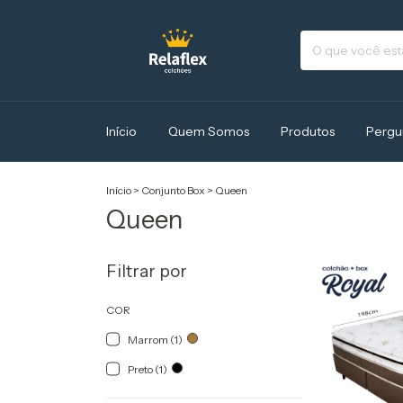
Início
Quem Somos
Produtos
Pergu
Início
>
Conjunto Box
>
Queen
Queen
Filtrar por
COR
Marrom (1)
Preto (1)