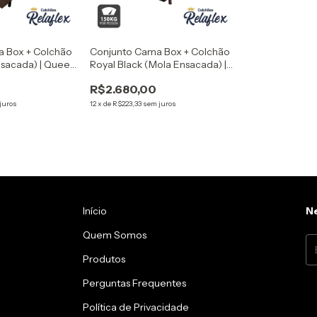
 Box + Colchão
Conjunto Cama Box + Colchão
nsacada) | Queen
Royal Black (Mola Ensacada) |
cm
Queen - 158x198x76 cm
R$2.680,00
juros
12
x
de
R$223,33
sem juros
Início
Ne
Quem Somos
Produtos
Perguntas Frequentes
Política de Privacidade