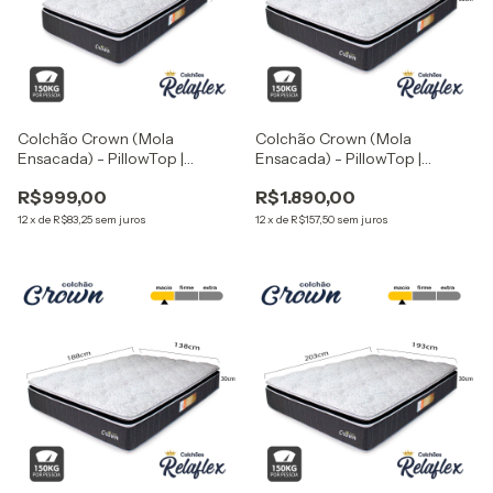
Colchão Crown (Mola
Colchão Crown (Mola
Ensacada) - PillowTop |
Ensacada) - PillowTop |
Tamanho: Solteiro -
Tamanho: Queen -
R$999,00
R$1.890,00
88x188x30 cm
158x198x30 cm
12
x
de
R$83,25
sem juros
12
x
de
R$157,50
sem juros