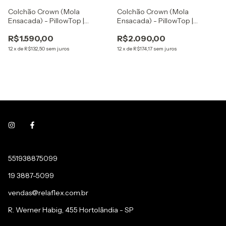
Colchão Crown (Mola
Colchão Crown (Mola
Ensacada) - PillowTop |
Ensacada) - PillowTop |
Tamanho: Casal - 138x188x30
Tamanho: King - 193x203x30
R$1.590,00
R$2.090,00
cm
cm
12
x
de
R$132,50
sem juros
12
x
de
R$174,17
sem juros
551938875099
19 3887-5099
vendas@relaflex.com.br
R. Werner Habig, 455 Hortolândia - SP