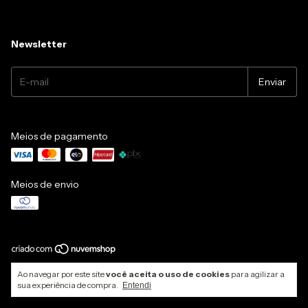
Newsletter
Meios de pagamento
Meios de envio
Copyright Relaflex - Fábrica de Colchões - 28247277000132 - 2026. Todos os
Ao navegar por este site
você aceita o uso de cookies
para agilizar a
direitos reservados.
sua experiência de compra.
Entendi