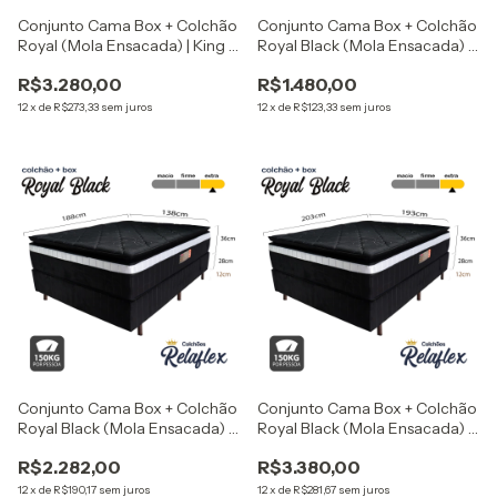
Conjunto Cama Box + Colchão
Conjunto Cama Box + Colchão
Royal (Mola Ensacada) | King -
Royal Black (Mola Ensacada) |
193x203x71 cm
Solteiro - 88x188x76 cm
R$3.280,00
R$1.480,00
12
x
de
R$273,33
sem juros
12
x
de
R$123,33
sem juros
Conjunto Cama Box + Colchão
Conjunto Cama Box + Colchão
Royal Black (Mola Ensacada) |
Royal Black (Mola Ensacada) |
Casal - 138x188x76 cm
King - 193x203x76 cm
R$2.282,00
R$3.380,00
12
x
de
R$190,17
sem juros
12
x
de
R$281,67
sem juros