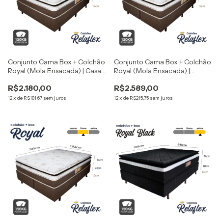
Conjunto Cama Box + Colchão
Conjunto Cama Box + Colchão
Royal (Mola Ensacada) | Casal
Royal (Mola Ensacada) |
- 138x188x74 cm
Queen - 158x198x71 cm
R$2.180,00
R$2.589,00
12
x
de
R$181,67
sem juros
12
x
de
R$215,75
sem juros