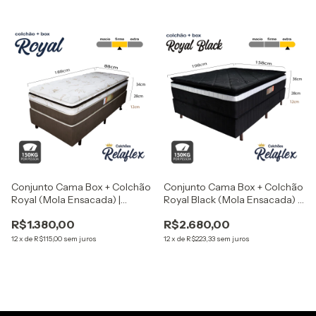
Conjunto Cama Box + Colchão
Conjunto Cama Box + Colchão
Royal (Mola Ensacada) |
Royal Black (Mola Ensacada) |
Solteiro - 88x188x74 cm
Queen - 158x198x76 cm
R$1.380,00
R$2.680,00
12
x
de
R$115,00
sem juros
12
x
de
R$223,33
sem juros